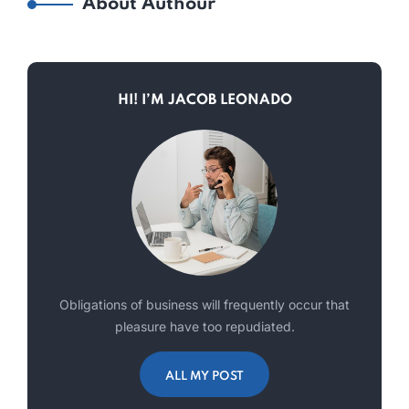
About Authour
HI! I’M JACOB LEONADO
Obligations of business will frequently occur that
pleasure have too repudiated.
ALL MY POST