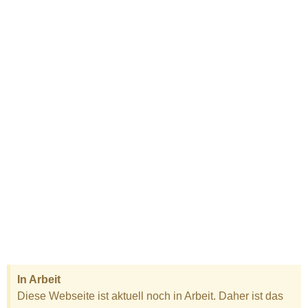
Produkte
Wir vertreten die Produkte der namhaften
Hersteller im Bereich Continuos Ink Jet (CIJ),
Thermal Ink Jet (TIJ), Etikettiersysteme und
mehr.
Service
Unsere langjährige Erfahrung ist Ihr Gewinn.
Neben der Beratung und Wartung können
wir auch für Sie Schulungen übernehmen
und mehr
In Arbeit
Diese Webseite ist aktuell noch in Arbeit. Daher ist das